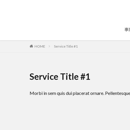
事
HOME
Service Title #1
Service Title #1
Morbi in sem quis dui placerat ornare. Pellentesque 