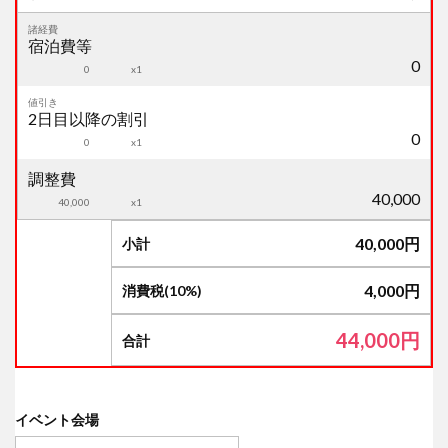
諸経費
宿泊費等
0
0
x1
値引き
2日目以降の割引
0
0
x1
調整費
40,000
40,000
x1
40,000
円
小計
4,000
円
消費税(10%)
44,000
円
合計
イベント会場