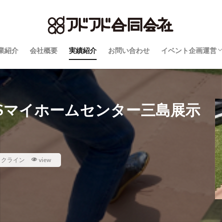
業紹介
会社概要
実績紹介
お問い合わせ
イベント企画運営
自動見積りフォー
Q&A
仮押さえと決定優
ついて
BSマイホームセンター三島展示
ックライン
view