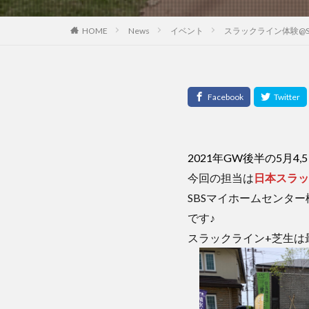
HOME
News
イベント
スラックライン体験@
2021年GW後半の5月4,
今回の担当は
日本スラッ
SBSマイホームセンタ
です♪
スラックライン+芝生は