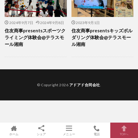
2024年9月7日
2024年9月8日
2023年9月1日
住友商事presentsスポーツク
住友商事presentsキッズボル
ライミング体験会@テラスモ
ダリング体験会@テラスモー
ール湘南
ル湘南
© Copyright 2026
アドアド合同会社
.
ホーム
シェア
メニュー
電話
TOPへ