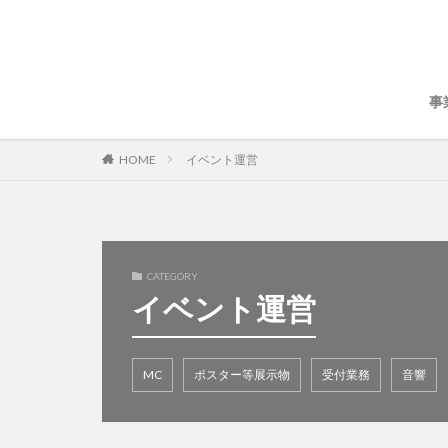
事
HOME
イベント運営
CATEGORY
イベント運営
MC
ポスター等展示物
受付業務
音響