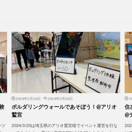
2024年3月26日
2024年3月26日
2
験
ボルダリングウォールであそぼう！@アリオ
住
鷲宮
@
ーツ
2024/3/20は埼玉県のアリオ鷲宮様でイベント運営を行な
20