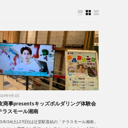
023年9月1日
友商事presentsキッズボルダリング体験会
テラスモール湘南
23/8/26(土),27(日)は辻堂駅直結の「テラスモール湘南」